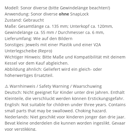
Modell: Sonor diverse (bitte Gewindelänge beachten!)
Anwendung: Sonor diverse
ohne
SnapLock
Zustand: Gebraucht
Maße: Gesamtlänge ca. 135 mm; Unterkopf ca. 120mm,
Gewindelänge ca. 55 mm / Durchmesser ca. 6 mm,
Lieferumfang: Wie auf den Bildern
Sonstiges: Jeweils mit einer Plastik und einer V2A
Unterlegscheibe (Repro)
Wichtiger Hinweis: Bitte Maße und Kompatibilität mit deinem
Kessel vor dem Kauf abgleichen.
Abbildung ähnlich: Geliefert wird ein gleich- oder
höherwertiges Ersatzteil.
⚠️ Warnhinweis / Safety Warning / Waarschuwing
Deutsch: Nicht geeignet für Kinder unter drei Jahren. Enthält
Kleinteile, die verschluckt werden können Erstickungsgefahr.
English: Not suitable for children under three years. Contains
small parts that may be swallowed. Choking hazard.
Nederlands: Niet geschikt voor kinderen jonger dan drie jaar.
Bevat kleine onderdelen die kunnen worden ingeslikt. Gevaar
voor verstikking.